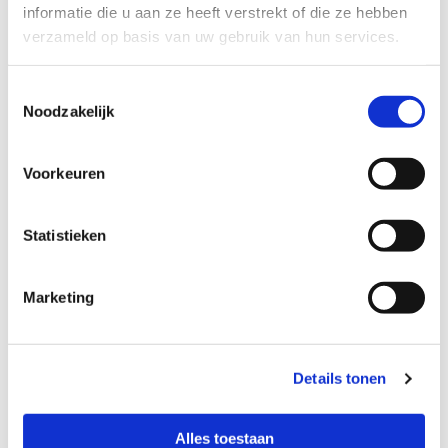
informatie die u aan ze heeft verstrekt of die ze hebben
Telefoonnummer
verzameld op basis van uw gebruik van hun services.
Toestemmingsselectie
Noodzakelijk
Bericht
Voorkeuren
Statistieken
Marketing
Contact
Details tonen
If after visiting my website you have questions, feel free to
Alles toestaan
contact me: