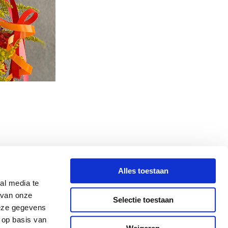
al oil painting, I had
Alles toestaan
ctor and precursor of
al media te
e and practical skills
 van onze
Selectie toestaan
deze gegevens
 op basis van