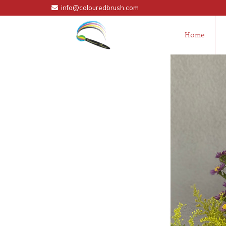
info@colouredbrush.com

Home