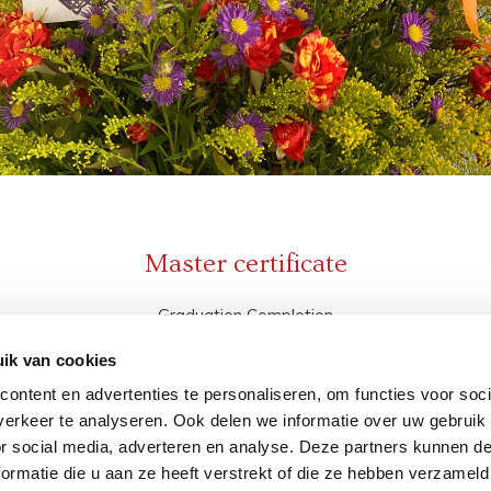
Master certificate
Graduation Completion
three modules of graduation in the technique "Wet on Wet" of flor
ik van cookies
ake a postgraduate course, with the accompaniment of the instru
ontent en advertenties te personaliseren, om functies voor soci
enkins. With the course, it was possible to explore further creativ
erkeer te analyseren. Ook delen we informatie over uw gebruik
for my work. I am sure that excellent fruit will come from this.
or social media, adverteren en analyse. Deze partners kunnen 
ormatie die u aan ze heeft verstrekt of die ze hebben verzameld