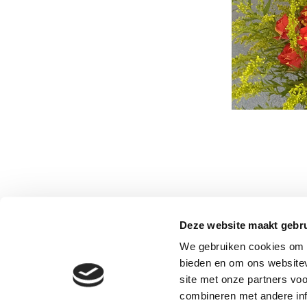
After completing the 
Deze website maakt gebru
the opportunity to t
We gebruiken cookies om c
the technique, Gary J
bieden en om ons websitev
site met onze partners vo
combineren met andere inf